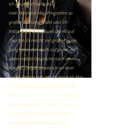
Ich freue mich sehr, dass
mein Reinhard-Mey-Programm so
großen Anklang findet und ich
mittlerweile bundesweit damit auf
Tour bin.
Es macht mir große Freude,
ganz besonders auch aufgrund der
vielen netten Gespräche nach einem
Konzert. Derzeit arbeite ich an einer
neuen Version, mit der ich
dann ab Mai
2020 unterwegs bin. Aber auch die
aktuelle Version wird weiter gespielt,
beide werden im Tourplan und auf
den Plakaten eindeutig benannt.
Einen kleine Kostprobe aus dem