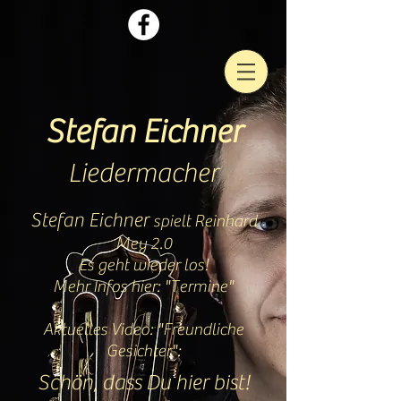
Stefan Eichner
Liedermacher
Stefan Eichner
spielt Reinhard
Mey 2.0
Es geht wieder los!
Mehr Infos hier: "
Termine"
Aktuelles Video: "Freundliche
Gesichter":
Schön, dass Du hier bist!